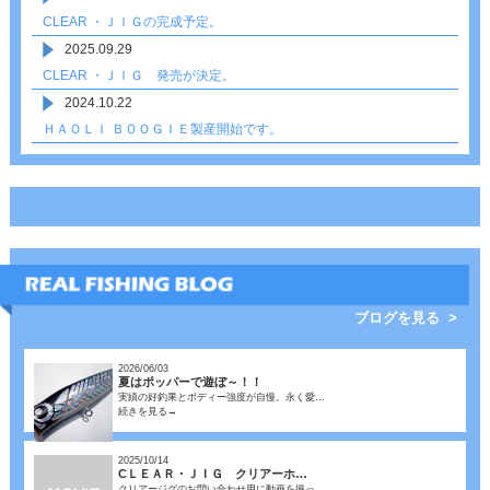
CLEAR ・ＪＩＧの完成予定。
2025.09.29
CLEAR ・ＪＩＧ 発売が決定。
2024.10.22
ＨＡＯＬＩ ＢＯＯＧＩＥ製産開始です。
ブログを見る >
2026/06/03
夏はポッパーで遊ぼ～！！
実績の好釣果とボディー強度が自慢。永く愛…
続きを見る→
2025/10/14
CＬＥＡＲ・ＪＩＧ クリアーホ…
クリアージグのお問い合わせ用に動画を撮っ…