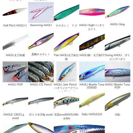
HAOLI King
Swimming HAOLI
HAOLI Eight /ハオリ
Half Pitch HAOLIⅡ
ＨＡＯＬＩ Ｆ２
エイト
真鯛ＨＡＯＬＩ
HAOLI太刀魚擬
Flat HAOLI太刀魚仕
HAOLI鰆・太刀魚F2
Diving HAOLI ダイ
様
ビングハオリ
HAOLI POP
HAOLI CD Pencil
HAOLI Jerk Pencil
HAOLI Bluefin Tuna
HAOLI Bluefin Tuna
OD&SD
POP
ハオリジャークペン
シル(Sinking)
Salty HAOLE110
HAOLE 130/21ｇ
卍１３８/24g wood
渓流woodHAOLI49s
卍鮎
wood
＆64s