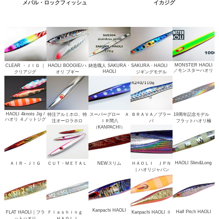
メバル・ロックフィッシュ
イカジグ
MONSTER HAOLI
CLEAR ・ＪＩＧ ｜
HAOLI BOOGIE/ハ
鋳造職人 SAKURA・
SAKURA・HAOLI
／モンスターハオリ
HAOLI
クリアジグ
オリ ブギー
ジギングモデル
HAOLI 4knots Jig /
特注アルミホロ、特
スーパーグロー Ａ
ＢＲＡＶＡ／ブラー
19周年記念モデル
ハオリ ４ノットジグ
注オーロラホロ
ＩＲ間八
バ
フラットハオリ極
（KANPACHI）
HAOLI Slim&Long
ＡＩＲ－ＪＩＧ
ＣＵＴ・ＭＥＴＡＬ
NEWスリム
ＨＡＯＬＩ ＪＰＮ
｜ハオリジャパン
Kanpachi HAOLI
Half Pitch HAOLI
FLAT HAOLI｜フラ
Ｆｌａｓｈｉｎｇ
Kanpachi HAOLI Ⅱ
ットハオリ
ＨＡＯＬＩ