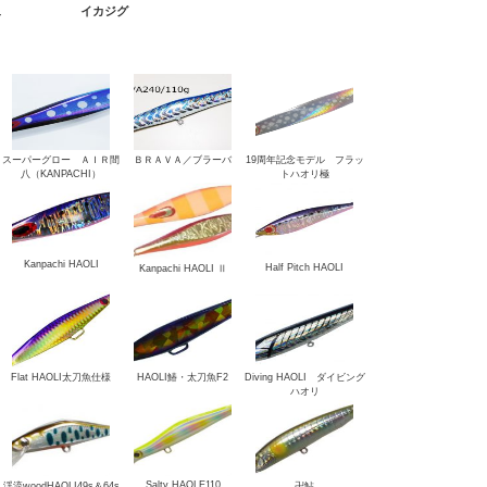
ュ
イカジグ
スーパーグロー ＡＩＲ間
ＢＲＡＶＡ／ブラーバ
19周年記念モデル フラッ
八（KANPACHI）
トハオリ極
Kanpachi HAOLI
Half Pitch HAOLI
Kanpachi HAOLI Ⅱ
Flat HAOLI太刀魚仕様
HAOLI鰆・太刀魚F2
Diving HAOLI ダイビング
ハオリ
Salty HAOLE110
渓流woodHAOLI49s＆64s
卍鮎