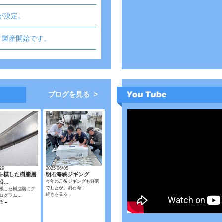
売が決定。
Ｅ製産開始です。
ブログを見る >
29
2025/06/05
を模した樹脂層
明石海峡ジギング
鉛…
今年の丹後ジギングも好調
でしたが。明石海…
模した樹脂層にク
続きを見る→
ログラム…
る→