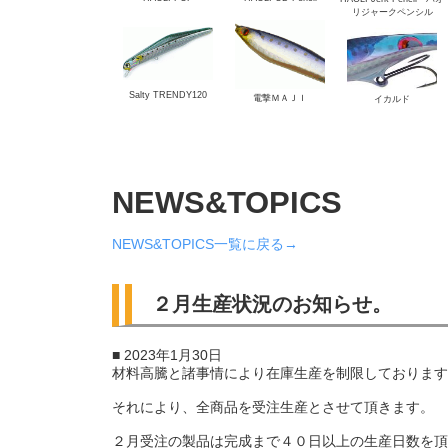
リジャークペンシル
(Sinking)
Salty TRENDY120
電撃ＭＡＪＩ
イカルド
NEWS&TOPICS
NEWS&TOPICS一覧に戻る→
２月生産状況のお知らせ。
■ 2023年1月30日
材料高騰と諸事情により在庫生産を制限しております
それにより、全商品を受注生産とさせて頂きます。
２月受注の製品は完成まで４０日以上の生産日数を頂