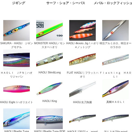
ジギング
サーフ・ショア・シーバス
メバル・ロックフィッシ
SAKURA・HAOLI ジギン
MONSTER HAOLI／モン
HAOLI 4knots Jig / ハオリ
特注アルミホロ、特注オー
グモデル
スターハオリ
４ノットジグ
ロラホロ
HAOLI Slim&Long
ＨＡＯＬＩ ＪＰＮ｜ハオ
FLAT HAOLI｜フラットハ
Ｆｌａｓｈｉｎｇ ＨＡＯ
リジャパン
オリ
ＬＩ
HAOLI King
真鯛ＨＡＯＬＩ
HAOLI Eight /ハオリエイト
HAOLI太刀魚擬
HAOLI Bluefin Tuna
HAOLI Bluefin Tuna POP
HAOLE 130/21ｇ wood
卍１３８/24g wood