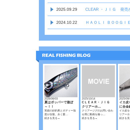
2025.09.29
CLEAR ・ＪＩＧ 発
2024.10.22
ＨＡＯＬＩ ＢＯＯＧＩ
2026/06/03
2025/10/14
2025/09/
夏はポッパーで遊ぼ
CＬＥＡＲ・ＪＩＧ
イカ皮
～！！
クリアーホ…
に合金
実績の好釣果とボディー強
クリアージグのお問い合わ
イカ皮を
度が自慢。永く愛…
せ用に動画を撮っ…
リアーホ
続きを見る→
続きを見る→
続きを見