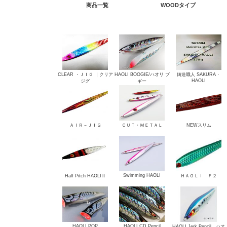
商品一覧
WOODタイプ
CLEAR ・ＪＩＧ ｜クリア
HAOLI BOOGIE/ハオリ ブ
鋳造職人 SAKURA・
HAOLI
ジグ
ギー
ＡＩＲ－ＪＩＧ
ＣＵＴ・ＭＥＴＡＬ
NEWスリム
Swimming HAOLI
Half Pitch HAOLIⅡ
ＨＡＯＬＩ Ｆ２
HAOLI POP
HAOLI CD Pencil
HAOLI Jerk Pencil ハオ