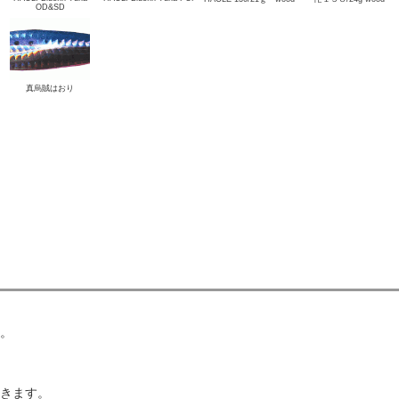
OD&SD
真烏賊はおり
。
きます。