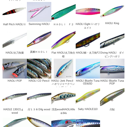
HAOLI King
Swimming HAOLI
HAOLI Eight /ハオリ
Half Pitch HAOLIⅡ
ＨＡＯＬＩ Ｆ２
エイト
真鯛ＨＡＯＬＩ
HAOLI太刀魚擬
Flat HAOLI太刀魚仕
HAOLI鰆・太刀魚F2
Diving HAOLI ダイ
様
ビングハオリ
HAOLI POP
HAOLI CD Pencil
HAOLI Jerk Pencil
HAOLI Bluefin Tuna
HAOLI Bluefin Tuna
OD&SD
POP
ハオリジャークペン
シル(Sinking)
Salty HAOLE110
HAOLE 130/21ｇ
卍１３８/24g wood
渓流woodHAOLI49s
卍鮎
wood
＆64s