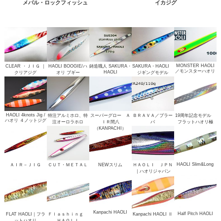
メバル・ロックフィッシュ
イカジグ
MONSTER HAOLI
CLEAR ・ＪＩＧ ｜
HAOLI BOOGIE/ハ
鋳造職人 SAKURA・
SAKURA・HAOLI
／モンスターハオリ
HAOLI
クリアジグ
オリ ブギー
ジギングモデル
HAOLI 4knots Jig /
特注アルミホロ、特
スーパーグロー Ａ
ＢＲＡＶＡ／ブラー
19周年記念モデル
ハオリ ４ノットジグ
注オーロラホロ
ＩＲ間八
バ
フラットハオリ極
（KANPACHI）
HAOLI Slim&Long
ＡＩＲ－ＪＩＧ
ＣＵＴ・ＭＥＴＡＬ
NEWスリム
ＨＡＯＬＩ ＪＰＮ
｜ハオリジャパン
Kanpachi HAOLI
Half Pitch HAOLI
FLAT HAOLI｜フラ
Ｆｌａｓｈｉｎｇ
Kanpachi HAOLI Ⅱ
ットハオリ
ＨＡＯＬＩ