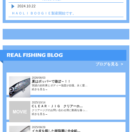
2024.10.22
ＨＡＯＬＩ ＢＯＯＧＩＥ製産開始です。
ブログを見る >
2026/06/03
夏はポッパーで遊ぼ～！！
実績の好釣果とボディー強度が自慢。永く愛…
続きを見る→
2025/10/14
CＬＥＡＲ・ＪＩＧ クリアーホ…
クリアージグのお問い合わせ用に動画を撮っ…
続きを見る→
2025/09/29
イカ皮を模した樹脂層に合金鉛…