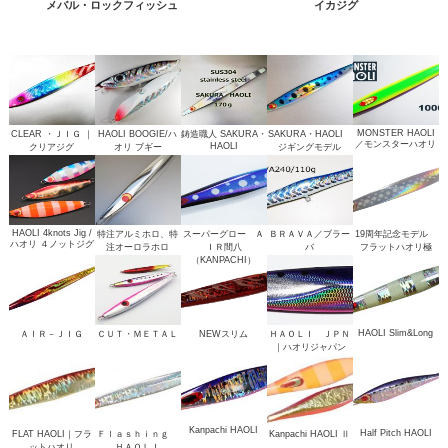
メバル・ロックフィッシュ
イカジグ
MONSTER HAOLI
CLEAR ・ＪＩＧ ｜
HAOLI BOOGIE/ハ
鋳造職人 SAKURA・
SAKURA・HAOLI
／モンスターハオリ
HAOLI
クリアジグ
オリ ブギー
ジギングモデル
HAOLI 4knots Jig /
特注アルミホロ、特
スーパーグロー Ａ
ＢＲＡＶＡ／ブラー
19周年記念モデル
ハオリ ４ノットジグ
注オーロラホロ
ＩＲ間八
バ
フラットハオリ極
（KANPACHI）
HAOLI Slim&Long
ＡＩＲ－ＪＩＧ
ＣＵＴ・ＭＥＴＡＬ
NEWスリム
ＨＡＯＬＩ ＪＰＮ
｜ハオリジャパン
Kanpachi HAOLI
Half Pitch HAOLI
FLAT HAOLI｜フラ
Ｆｌａｓｈｉｎｇ
Kanpachi HAOLI Ⅱ
ットハオリ
ＨＡＯＬＩ