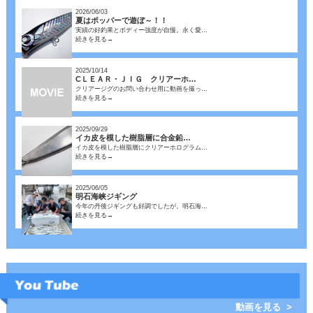
2026/06/03
夏はポッパーで遊ぼ～！！
実績の好釣果とボディー強度が自慢。永く愛…
続きを見る→
2025/10/14
CＬＥＡＲ・ＪＩＧ クリアーホ…
クリアージグのお問い合わせ用に動画を撮っ…
続きを見る→
2025/09/29
イカ皮を模した樹脂層に合金鉛…
イカ皮を模した樹脂層にクリアーホログラム…
続きを見る→
2025/06/05
明石海峡ジギング
今年の丹後ジギングも好調でしたが。明石海…
続きを見る→
動画を見る >