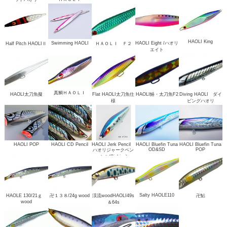
HAOLI King
Swimming HAOLI
HAOLI Eight /ハオリ
Half Pitch HAOLIⅡ
ＨＡＯＬＩ Ｆ２
エイト
真鯛ＨＡＯＬＩ
HAOLI太刀魚擬
Flat HAOLI太刀魚仕
HAOLI鰆・太刀魚F2
Diving HAOLI ダイ
様
ビングハオリ
HAOLI POP
HAOLI CD Pencil
HAOLI Jerk Pencil
HAOLI Bluefin Tuna
HAOLI Bluefin Tuna
OD&SD
POP
ハオリジャークペン
シル(Sinking)
Salty HAOLE110
HAOLE 130/21ｇ
卍１３８/24g wood
渓流woodHAOLI49s
卍鮎
wood
＆64s